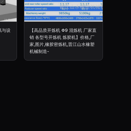
纸与设
【高品质开炼机 Φ9 混炼机 厂家直
销 各型号开炼机 炼胶机】价格,厂
家,图片,橡胶密炼机,晋江山水橡塑
机械制造-