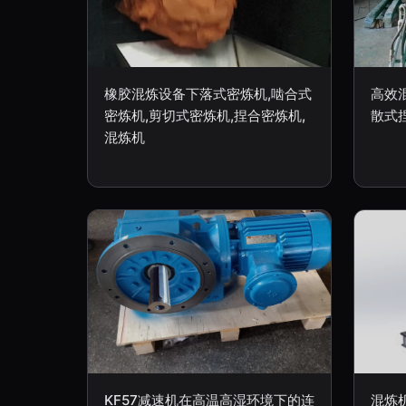
橡胶混炼设备下落式密炼机,啮合式
高效混
密炼机,剪切式密炼机,捏合密炼机,
散式
混炼机
KF57减速机在高温高湿环境下的连
混炼